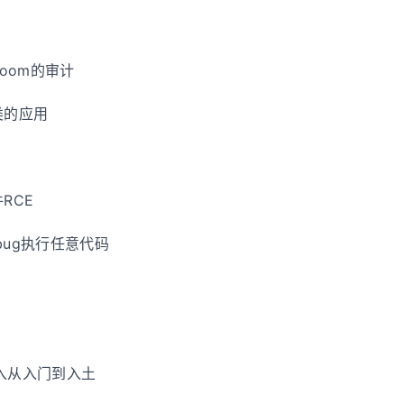
room的审计
类的应用
RCE
ebug执行任意代码
入从入门到入土